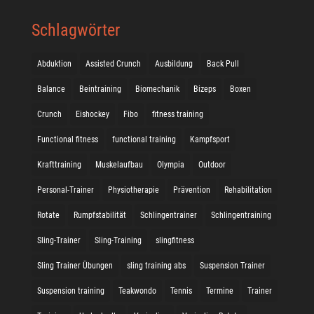
Schlagwörter
Abduktion
Assisted Crunch
Ausbildung
Back Pull
Balance
Beintraining
Biomechanik
Bizeps
Boxen
Crunch
Eishockey
Fibo
fitness training
Functional fitness
functional training
Kampfsport
Krafttraining
Muskelaufbau
Olympia
Outdoor
Personal-Trainer
Physiotherapie
Prävention
Rehabilitation
Rotate
Rumpfstabilität
Schlingentrainer
Schlingentraining
Sling-Trainer
Sling-Training
slingfitness
Sling Trainer Übungen
sling training abs
Suspension Trainer
Suspension training
Teakwondo
Tennis
Termine
Trainer