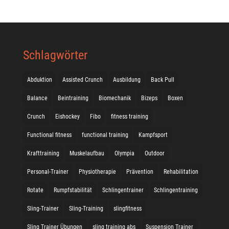
Schlagwörter
Abduktion
Assisted Crunch
Ausbildung
Back Pull
Balance
Beintraining
Biomechanik
Bizeps
Boxen
Crunch
Eishockey
Fibo
fitness training
Functional fitness
functional training
Kampfsport
Krafttraining
Muskelaufbau
Olympia
Outdoor
Personal-Trainer
Physiotherapie
Prävention
Rehabilitation
Rotate
Rumpfstabilität
Schlingentrainer
Schlingentraining
Sling-Trainer
Sling-Training
slingfitness
Sling Trainer Übungen
sling training abs
Suspension Trainer