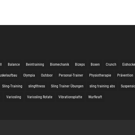
ll
Balance
Beintraining
Biomechanik
Bizeps
Boxen
Crunch
Eishock
uskelaufbau
Olympia
Outdoor
Personal-Trainer
Physiotherapie
Prävention
Sling-Training
slingfitness
Sling Trainer Übungen
sling training abs
Suspensio
e
Variosling
Variosling Rotate
Vibrationsplatte
Wurfkraft