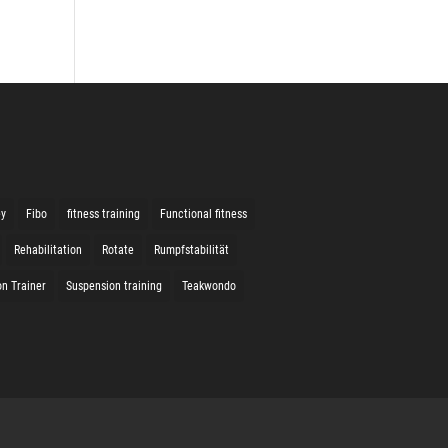
ey
Fibo
fitness training
Functional fitness
Rehabilitation
Rotate
Rumpfstabilität
n Trainer
Suspension training
Teakwondo