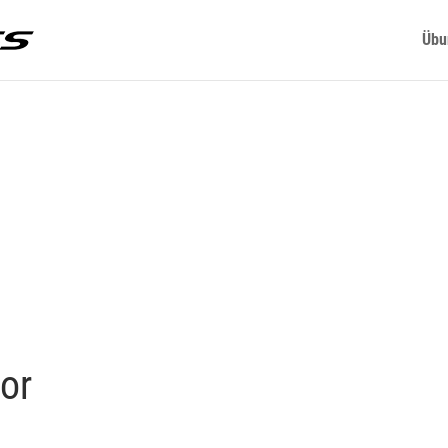
Übu
or