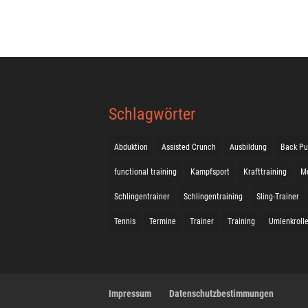
Schlagwörter
Abduktion
Assisted Crunch
Ausbildung
Back Pu
functional training
Kampfsport
Krafttraining
M
Schlingentrainer
Schlingentraining
Sling-Trainer
Tennis
Termine
Trainer
Training
Umlenkroll
Impressum
Datenschutzbestimmungen