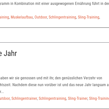
ogramm in Kombination mit einer ausgewogenen Ernährung führt in de
aining
,
Muskelaufbau
,
Outdoor
,
Schlingentraining
,
Sling-Training
,
e Jahr
ben wir sie genossen und mit ihr, den genüsslichen Verzehr von
chtszeit. Nachdem diese nun vorüber ist und das neue Jahr langsam 
...
utdoor
,
Schlingentrainer
,
Schlingentraining
,
Sling-Trainer
,
Sling-Trainin