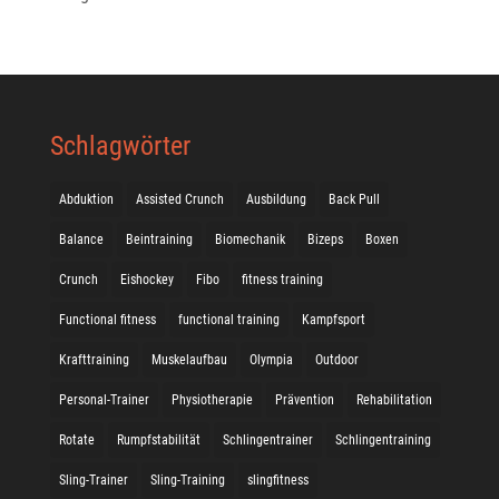
Schlagwörter
Abduktion
Assisted Crunch
Ausbildung
Back Pull
Balance
Beintraining
Biomechanik
Bizeps
Boxen
Crunch
Eishockey
Fibo
fitness training
Functional fitness
functional training
Kampfsport
Krafttraining
Muskelaufbau
Olympia
Outdoor
Personal-Trainer
Physiotherapie
Prävention
Rehabilitation
Rotate
Rumpfstabilität
Schlingentrainer
Schlingentraining
Sling-Trainer
Sling-Training
slingfitness