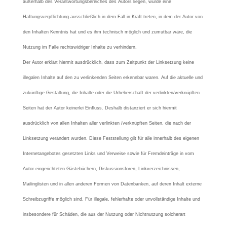
außerhalb des Verantwortungsbereiches des Autors liegen, würde eine
Haftungsverpflichtung ausschließlich in dem Fall in Kraft treten, in dem der Autor von
den Inhalten Kenntnis hat und es ihm technisch möglich und zumutbar wäre, die
Nutzung im Falle rechtswidriger Inhalte zu verhindern.
Der Autor erklärt hiermit ausdrücklich, dass zum Zeitpunkt der Linksetzung keine
illegalen Inhalte auf den zu verlinkenden Seiten erkennbar waren. Auf die aktuelle und
zukünftige Gestaltung, die Inhalte oder die Urheberschaft der verlinkten/verknüpften
Seiten hat der Autor keinerlei Einfluss. Deshalb distanziert er sich hiermit
ausdrücklich von allen Inhalten aller verlinkten /verknüpften Seiten, die nach der
Linksetzung verändert wurden. Diese Feststellung gilt für alle innerhalb des eigenen
Internetangebotes gesetzten Links und Verweise sowie für Fremdeinträge in vom
Autor eingerichteten Gästebüchern, Diskussionsforen, Linkverzeichnissen,
Mailinglisten und in allen anderen Formen von Datenbanken, auf deren Inhalt externe
Schreibzugriffe möglich sind. Für illegale, fehlerhafte oder unvollständige Inhalte und
insbesondere für Schäden, die aus der Nutzung oder Nichtnutzung solcherart