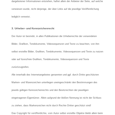
dargebotener Informationen entstehen, haftet allein der Anbieter der Seite, auf welche
verwiesen wurde, nicht derjenige, der über Links auf die jeweilige Veröffentlichung
lediglich verweist.
3. Urheber- und Kennzeichenrecht
Der Autor ist bestrebt, in allen Publikationen die Urheberrechte der verwendeten
Bilder, Grafiken, Tondokumente, Videosequenzen und Texte zu beachten, von ihm
selbst erstellte Bilder, Grafiken, Tondokumente, Videosequenzen und Texte zu nutzen
oder auf lizenzfreie Grafiken, Tondokumente, Videosequenzen und Texte
zurückzugreifen.
Alle innerhalb des Internetangebotes genannten und ggf. durch Dritte geschützten
Marken- und Warenzeichen unterliegen uneingeschränkt den Bestimmungen des
jeweils gültigen Kennzeichenrechts und den Besitzrechten der jeweiligen
eingetragenen Eigentümer. Allein aufgrund der bloßen Nennung ist nicht der Schluss
zu ziehen, dass Markenzeichen nicht durch Rechte Dritter geschützt sind!
Das Copyright für veröffentlichte, vom Autor selbst erstellte Objekte bleibt allein beim