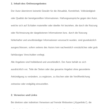
1. Inhalt des Onlineangebotes
Der Autor übernimmt keinerlei Gewähr für die Aktualität, Korrektheit, Vollständigkeit
oder Qualität der bereitgestellten Informationen. Haftungsansprüche gegen den Autor,
welche sich auf Schäden materieller oder ideeller Art beziehen, die durch die Nutzung
oder Nichtnutzung der dargebotenen Informationen bzw. durch die Nutzung
fehlerhafter und unvollständiger Informationen verursacht wurden, sind grundsätzlich
ausgeschlossen, sofern seitens des Autors kein nachweislich vorsätzliches oder grob
fahrlässiges Verschulden vorliegt.
Alle Angebote sind freibleibend und unverbindlich. Der Autor behält es sich
ausdrücklich vor, Teile der Seiten oder das gesamte Angebot ohne gesonderte
Ankündigung zu verändern, zu ergänzen, zu löschen oder die Veröffentlichung
zeitweise oder endgültig einzustellen.
2. Verweise und Links
Bei direkten oder indirekten Verweisen auf fremde Webseiten („Hyperlinks“), die