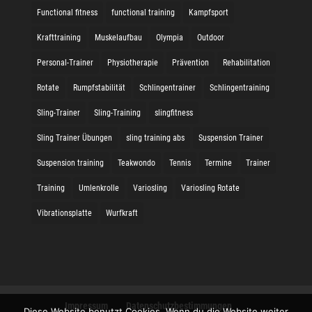
Functional fitness
functional training
Kampfsport
Krafttraining
Muskelaufbau
Olympia
Outdoor
Personal-Trainer
Physiotherapie
Prävention
Rehabilitation
Rotate
Rumpfstabilität
Schlingentrainer
Schlingentraining
Sling-Trainer
Sling-Training
slingfitness
Sling Trainer Übungen
sling training abs
Suspension Trainer
Suspension training
Teakwondo
Tennis
Termine
Trainer
Training
Umlenkrolle
Variosling
Variosling Rotate
Vibrationsplatte
Wurfkraft
Impressum
Datenschutzbestimmungen
Diese Website benutzt Cookies. Wenn du die Website weiter