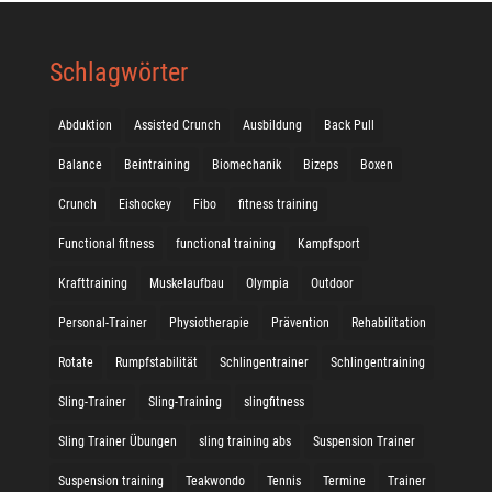
Schlagwörter
Abduktion
Assisted Crunch
Ausbildung
Back Pull
Balance
Beintraining
Biomechanik
Bizeps
Boxen
Crunch
Eishockey
Fibo
fitness training
Functional fitness
functional training
Kampfsport
Krafttraining
Muskelaufbau
Olympia
Outdoor
Personal-Trainer
Physiotherapie
Prävention
Rehabilitation
Rotate
Rumpfstabilität
Schlingentrainer
Schlingentraining
Sling-Trainer
Sling-Training
slingfitness
Sling Trainer Übungen
sling training abs
Suspension Trainer
Suspension training
Teakwondo
Tennis
Termine
Trainer