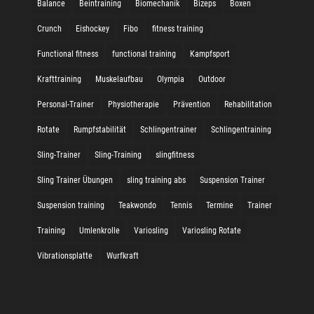
Balance
Beintraining
Biomechanik
Bizeps
Boxen
Crunch
Eishockey
Fibo
fitness training
Functional fitness
functional training
Kampfsport
Krafttraining
Muskelaufbau
Olympia
Outdoor
Personal-Trainer
Physiotherapie
Prävention
Rehabilitation
Rotate
Rumpfstabilität
Schlingentrainer
Schlingentraining
Sling-Trainer
Sling-Training
slingfitness
Sling Trainer Übungen
sling training abs
Suspension Trainer
Suspension training
Teakwondo
Tennis
Termine
Trainer
Training
Umlenkrolle
Variosling
Variosling Rotate
Vibrationsplatte
Wurfkraft