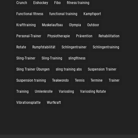
Crunch
Eishockey
Fibo
fitness training
Functional fitness
functional training
Kampfsport
Krafttraining
Muskelaufbau
Olympia
Outdoor
Personal-Trainer
Physiotherapie
Prävention
Rehabilitation
Rotate
Rumpfstabilität
Schlingentrainer
Schlingentraining
Sling-Trainer
Sling-Training
slingfitness
Sling Trainer Übungen
sling training abs
Suspension Trainer
Suspension training
Teakwondo
Tennis
Termine
Trainer
Training
Umlenkrolle
Variosling
Variosling Rotate
Vibrationsplatte
Wurfkraft