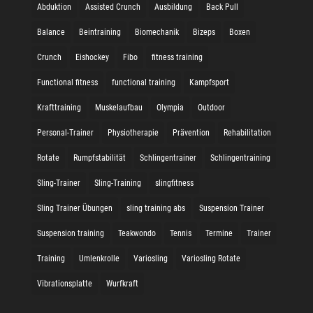
Abduktion
Assisted Crunch
Ausbildung
Back Pull
Balance
Beintraining
Biomechanik
Bizeps
Boxen
Crunch
Eishockey
Fibo
fitness training
Functional fitness
functional training
Kampfsport
Krafttraining
Muskelaufbau
Olympia
Outdoor
Personal-Trainer
Physiotherapie
Prävention
Rehabilitation
Rotate
Rumpfstabilität
Schlingentrainer
Schlingentraining
Sling-Trainer
Sling-Training
slingfitness
Sling Trainer Übungen
sling training abs
Suspension Trainer
Suspension training
Teakwondo
Tennis
Termine
Trainer
Training
Umlenkrolle
Variosling
Variosling Rotate
Vibrationsplatte
Wurfkraft