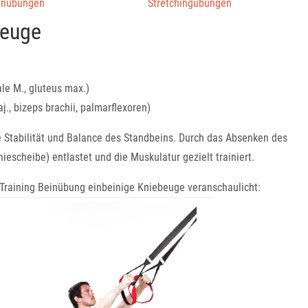
enübungen
Stretchingübungen
beuge
ale M., gluteus max.)
., bizeps brachii, palmarflexoren)
e Stabilität und Balance des Standbeins. Durch das Absenken des
escheibe) entlastet und die Muskulatur gezielt trainiert.
 Training Beinübung einbeinige Kniebeuge veranschaulicht: