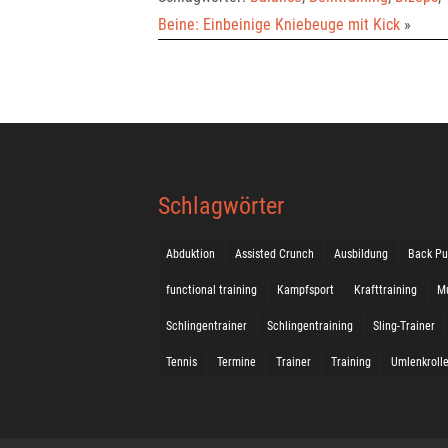
Beine: Einbeinige Kniebeuge mit Kick
»
Schlagwörter
Abduktion
Assisted Crunch
Ausbildung
Back Pu
functional training
Kampfsport
Krafttraining
M
Schlingentrainer
Schlingentraining
Sling-Trainer
Tennis
Termine
Trainer
Training
Umlenkroll