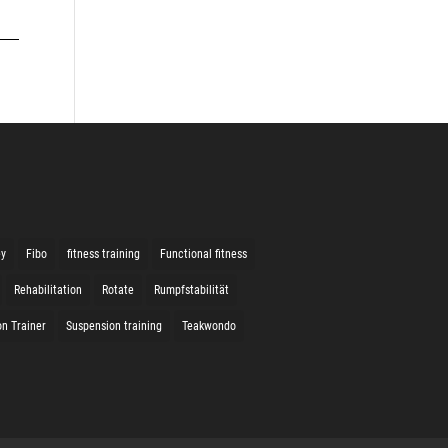
ey
Fibo
fitness training
Functional fitness
Rehabilitation
Rotate
Rumpfstabilität
n Trainer
Suspension training
Teakwondo