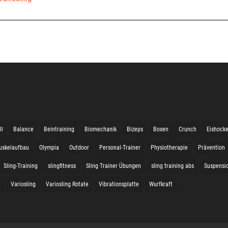
ll
Balance
Beintraining
Biomechanik
Bizeps
Boxen
Crunch
Eishock
uskelaufbau
Olympia
Outdoor
Personal-Trainer
Physiotherapie
Prävention
Sling-Training
slingfitness
Sling Trainer Übungen
sling training abs
Suspensio
e
Variosling
Variosling Rotate
Vibrationsplatte
Wurfkraft