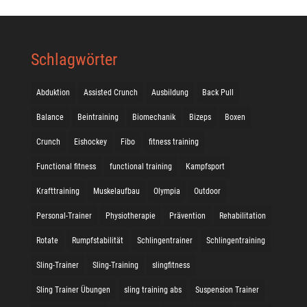
Schlagwörter
Abduktion
Assisted Crunch
Ausbildung
Back Pull
Balance
Beintraining
Biomechanik
Bizeps
Boxen
Crunch
Eishockey
Fibo
fitness training
Functional fitness
functional training
Kampfsport
Krafttraining
Muskelaufbau
Olympia
Outdoor
Personal-Trainer
Physiotherapie
Prävention
Rehabilitation
Rotate
Rumpfstabilität
Schlingentrainer
Schlingentraining
Sling-Trainer
Sling-Training
slingfitness
Sling Trainer Übungen
sling training abs
Suspension Trainer