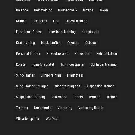
Balance
Beintraining
Biomechanik
Bizeps
Boxen
Crunch
Eishockey
Fibo
fitness training
Functional fitness
functional training
Kampfsport
Krafttraining
Muskelaufbau
Olympia
Outdoor
Personal-Trainer
Physiotherapie
Prävention
Rehabilitation
Rotate
Rumpfstabilität
Schlingentrainer
Schlingentraining
Sling-Trainer
Sling-Training
slingfitness
Sling Trainer Übungen
sling training abs
Suspension Trainer
Suspension training
Teakwondo
Tennis
Termine
Trainer
Training
Umlenkrolle
Variosling
Variosling Rotate
Vibrationsplatte
Wurfkraft