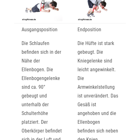
Ausgangsposition
Endposition
Die Schlaufen
Die Hüfte ist stark
befinden sich in der
gebeugt. Die
Nähe der
Kniegelenke sind
Ellenbogen. Die
leicht angewinkelt.
Ellenbogengelenke
Die
sind ca. 90°
Armwinkelstellung
gebeugt und
ist unverändert. Das
unterhalb der
Gesäß ist
Schulterhöhe
angehoben und die
platziert. Der
Ellenbogen
Oberkörper befindet
befinden sich neben
sich in der Luft und
den Knien.