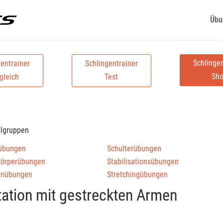
Übu
Schlingen
gentrainer
Schlingentrainer
Sh
gleich
Test
elgruppen
übungen
Schulterübungen
körperübungen
Stabilisationsübungen
enübungen
Stretchingübungen
tation mit gestreckten Armen