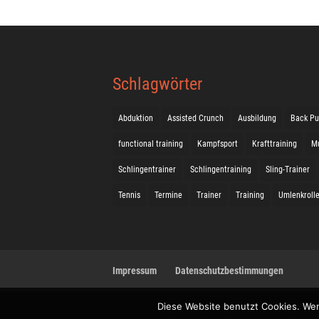
Schlagwörter
Abduktion
Assisted Crunch
Ausbildung
Back Pu
functional training
Kampfsport
Krafttraining
M
Schlingentrainer
Schlingentraining
Sling-Trainer
Tennis
Termine
Trainer
Training
Umlenkroll
Impressum
Datenschutzbestimmungen
Diese Website benutzt Cookies. Wen