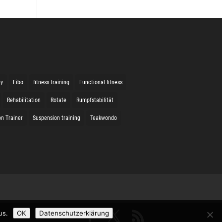
ey
Fibo
fitness training
Functional fitness
Rehabilitation
Rotate
Rumpfstabilität
n Trainer
Suspension training
Teakwondo
us.
OK
Datenschutzerklärung