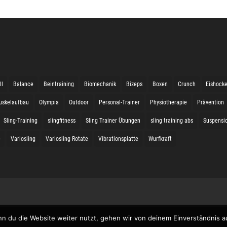
ll
Balance
Beintraining
Biomechanik
Bizeps
Boxen
Crunch
Eishock
uskelaufbau
Olympia
Outdoor
Personal-Trainer
Physiotherapie
Prävention
Sling-Training
slingfitness
Sling Trainer Übungen
sling training abs
Suspensio
e
Variosling
Variosling Rotate
Vibrationsplatte
Wurfkraft
n du die Website weiter nutzt, gehen wir von deinem Einverständnis a