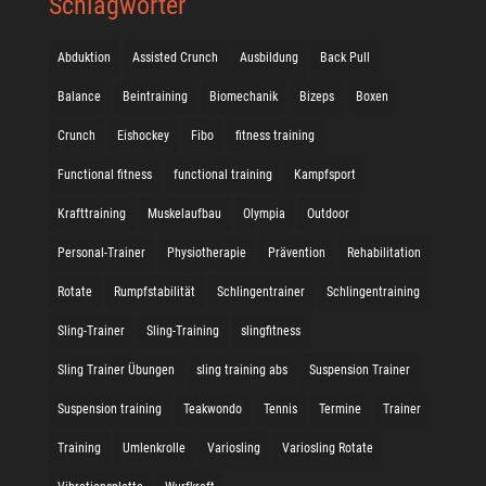
Schlagwörter
Abduktion
Assisted Crunch
Ausbildung
Back Pull
Balance
Beintraining
Biomechanik
Bizeps
Boxen
Crunch
Eishockey
Fibo
fitness training
Functional fitness
functional training
Kampfsport
Krafttraining
Muskelaufbau
Olympia
Outdoor
Personal-Trainer
Physiotherapie
Prävention
Rehabilitation
Rotate
Rumpfstabilität
Schlingentrainer
Schlingentraining
Sling-Trainer
Sling-Training
slingfitness
Sling Trainer Übungen
sling training abs
Suspension Trainer
Suspension training
Teakwondo
Tennis
Termine
Trainer
Training
Umlenkrolle
Variosling
Variosling Rotate