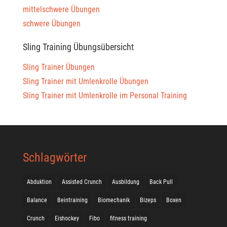
mittelschwere Übungen
schwere Übungen
Sling Training Übungsübersicht
Sling Trainer Übungen
Sling Trainer mit Umlenkrolle Übungen
Sling Trainer mit Umlenkrolle im Personal Training
Schlagwörter
Abduktion
Assisted Crunch
Ausbildung
Back Pull
Balance
Beintraining
Biomechanik
Bizeps
Boxen
Crunch
Eishockey
Fibo
fitness training