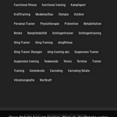
Functional fitness
functional training
Kampfsport
Krafttraining
Muskelaufbau
Olympia
Outdoor
Personal-Trainer
Physiotherapie
Prävention
Rehabilitation
Rotate
Rumpfstabilität
Schlingentrainer
Schlingentraining
Sling-Trainer
Sling-Training
slingfitness
Sling Trainer Übungen
sling training abs
Suspension Trainer
Suspension training
Teakwondo
Tennis
Termine
Trainer
Training
Umlenkrolle
Variosling
Variosling Rotate
Vibrationsplatte
Wurfkraft
Impressum
Datenschutzbestimmungen