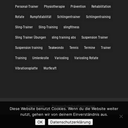
Personal-Trainer
Physiotherapie
Prävention
Rehabilitation
Rotate
Rumpfstabilität
Schlingentrainer
Schlingentraining
Sling-Trainer
Sling-Training
slingfitness
Sling Trainer Übungen
sling training abs
Suspension Trainer
Suspension training
Teakwondo
Tennis
Termine
Trainer
Training
Umlenkrolle
Variosling
Variosling Rotate
Vibrationsplatte
Wurfkraft
Impressum
Datenschutzbestimmungen
Diese Website benutzt Cookies. Wenn du die Website weiter
nutzt, gehen wir von deinem Einverständnis aus.
OK
Datenschutzerklärung