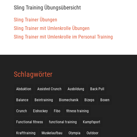
Sling Training Übungsübersicht
Sling Trainer Übungen
Sling Trainer mit Umlenkrolle Übungen
Sling Trainer mit Umlenkrolle im Personal Training
Schlagwörter
Abduktion
Assisted Crunch
Ausbildung
Back Pull
Balance
Beintraining
Biomechanik
Bizeps
Boxen
Crunch
Eishockey
Fibo
fitness training
Functional fitness
functional training
Kampfsport
Krafttraining
Muskelaufbau
Olympia
Outdoor