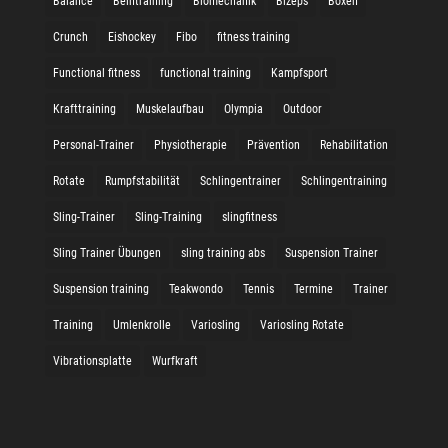
Balance
Beintraining
Biomechanik
Bizeps
Boxen
Crunch
Eishockey
Fibo
fitness training
Functional fitness
functional training
Kampfsport
Krafttraining
Muskelaufbau
Olympia
Outdoor
Personal-Trainer
Physiotherapie
Prävention
Rehabilitation
Rotate
Rumpfstabilität
Schlingentrainer
Schlingentraining
Sling-Trainer
Sling-Training
slingfitness
Sling Trainer Übungen
sling training abs
Suspension Trainer
Suspension training
Teakwondo
Tennis
Termine
Trainer
Training
Umlenkrolle
Variosling
Variosling Rotate
Vibrationsplatte
Wurfkraft