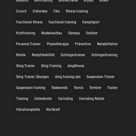
Balance
Beintraining
Biomechanik
Bizeps
Boxen
Crunch
Eishockey
Fibo
fitness training
Functional fitness
functional training
Kampfsport
Krafttraining
Muskelaufbau
Olympia
Outdoor
Personal-Trainer
Physiotherapie
Prävention
Rehabilitation
Rotate
Rumpfstabilität
Schlingentrainer
Schlingentraining
Sling-Trainer
Sling-Training
slingfitness
Sling Trainer Übungen
sling training abs
Suspension Trainer
Suspension training
Teakwondo
Tennis
Termine
Trainer
Training
Umlenkrolle
Variosling
Variosling Rotate
Vibrationsplatte
Wurfkraft