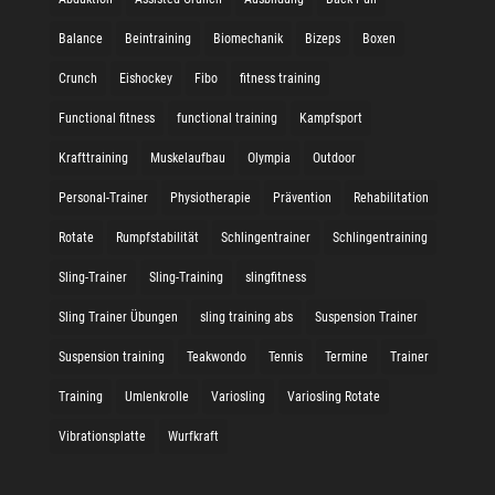
Balance
Beintraining
Biomechanik
Bizeps
Boxen
Crunch
Eishockey
Fibo
fitness training
Functional fitness
functional training
Kampfsport
Krafttraining
Muskelaufbau
Olympia
Outdoor
Personal-Trainer
Physiotherapie
Prävention
Rehabilitation
Rotate
Rumpfstabilität
Schlingentrainer
Schlingentraining
Sling-Trainer
Sling-Training
slingfitness
Sling Trainer Übungen
sling training abs
Suspension Trainer
Suspension training
Teakwondo
Tennis
Termine
Trainer
Training
Umlenkrolle
Variosling
Variosling Rotate
Vibrationsplatte
Wurfkraft