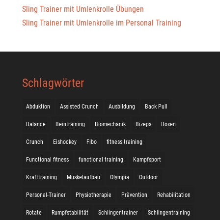
Sling Trainer mit Umlenkrolle Übungen
Sling Trainer mit Umlenkrolle im Personal Training
Schlagwörter
Abduktion
Assisted Crunch
Ausbildung
Back Pull
Balance
Beintraining
Biomechanik
Bizeps
Boxen
Crunch
Eishockey
Fibo
fitness training
Functional fitness
functional training
Kampfsport
Krafttraining
Muskelaufbau
Olympia
Outdoor
Personal-Trainer
Physiotherapie
Prävention
Rehabilitation
Rotate
Rumpfstabilität
Schlingentrainer
Schlingentraining