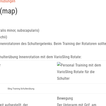
enübungen
 (map)
ralis minor, subscapularis)
chii)
nnenrotatoren des Schultergelenks. Beim Training der Rotatoren sollt
chulterübung Innenrotation mit dem VarioSling Rotate:
Sling Training Schulterübung
Bewegung
it aufgestellt, der
Der Unterarm mit Grif am