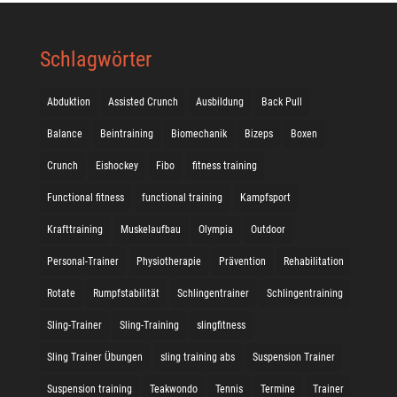
Schlagwörter
Abduktion
Assisted Crunch
Ausbildung
Back Pull
Balance
Beintraining
Biomechanik
Bizeps
Boxen
Crunch
Eishockey
Fibo
fitness training
Functional fitness
functional training
Kampfsport
Krafttraining
Muskelaufbau
Olympia
Outdoor
Personal-Trainer
Physiotherapie
Prävention
Rehabilitation
Rotate
Rumpfstabilität
Schlingentrainer
Schlingentraining
Sling-Trainer
Sling-Training
slingfitness
Sling Trainer Übungen
sling training abs
Suspension Trainer
Suspension training
Teakwondo
Tennis
Termine
Trainer