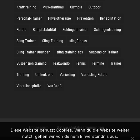
Krafttraining
Muskelaufbau
Olympia
Outdoor
Personal-Trainer
Physiotherapie
Prävention
Rehabilitation
Rotate
Rumpfstabilität
Schlingentrainer
Schlingentraining
Sling-Trainer
Sling-Training
slingfitness
Sling Trainer Übungen
sling training abs
Suspension Trainer
Suspension training
Teakwondo
Tennis
Termine
Trainer
Training
Umlenkrolle
Variosling
Variosling Rotate
Vibrationsplatte
Wurfkraft
Impressum
Datenschutzbestimmungen
Diese Website benutzt Cookies. Wenn du die Website weiter
nutzt, gehen wir von deinem Einverständnis aus.