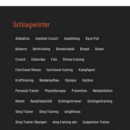
Schlagwörter
Abduktion
Assisted Crunch
Ausbildung
Back Pull
Balance
Beintraining
Biomechanik
Bizeps
Boxen
Crunch
Eishockey
Fibo
fitness training
Functional fitness
functional training
Kampfsport
Krafttraining
Muskelaufbau
Olympia
Outdoor
Personal-Trainer
Physiotherapie
Prävention
Rehabilitation
Rotate
Rumpfstabilität
Schlingentrainer
Schlingentraining
Sling-Trainer
Sling-Training
slingfitness
Sling Trainer Übungen
sling training abs
Suspension Trainer